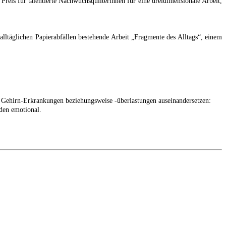
Preis für talentierte Nachwuchsquilterinnen für eine dreidimensionale Arbeit,
alltäglichen Papierabfällen bestehende Arbeit „Fragmente des Alltags“, einem
n Gehirn-Erkrankungen beziehungsweise -überlastungen auseinandersetzen:
den emotional.