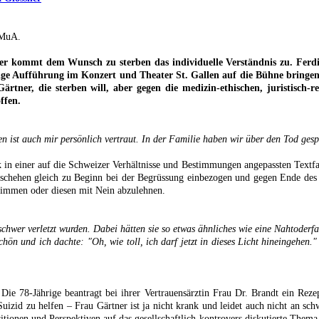
 MuA.
immer kommt dem Wunsch zu sterben das individuelle Verständnis zu. Ferd
ge Aufführung im Konzert und Theater St. Gallen auf die Bühne bringen
ärtner, die sterben will, aber gegen die medizin-ethischen, juristisch-
ffen.
ten ist auch mir persönlich vertraut. In der Familie haben wir über den Tod ge
 in einer auf die Schweizer Verhältnisse und Bestimmungen angepassten Textfass
schehen gleich zu Beginn bei der Begrüssung einbezogen und gegen Ende des 
immen oder diesen mit Nein abzulehnen.
schwer verletzt wurden. Dabei hätten sie so etwas ähnliches wie eine Nahtoder
hön und ich dachte: "Oh, wie toll, ich darf jetzt in dieses Licht hineingehen.
Die 78-Jährige beantragt bei ihrer Vertrauensärztin Frau Dr. Brandt ein Reze
 Suizid zu helfen – Frau Gärtner ist ja nicht krank und leidet auch nicht an s
sitionen und Perspektiven auf das gesellschaftlich kontrovers diskutierte Them