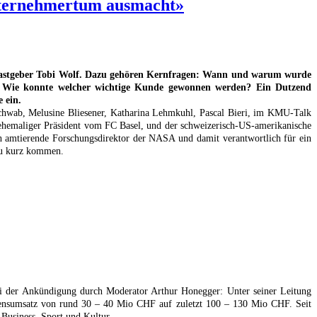
ternehmertum ausmacht»
stgeber Tobi Wolf. Dazu gehören Kernfragen: Wann und warum wurde
? Wie konnte welcher wichtige Kunde gewonnen werden? Ein Dutzend
 ein.
hwab, Melusine Bliesener, Katharina Lehmkuhl, Pascal Bieri, im KMU-Talk
ehemaliger Präsident vom FC Basel, und der schweizerisch-US-amerikanische
 amtierende Forschungsdirektor der NASA und damit verantwortlich für ein
zu kurz kommen.
bei der Ankündigung durch Moderator Arthur Honegger: Unter seiner Leitung
ehmensumsatz von rund 30 – 40 Mio CHF auf zuletzt 100 – 130 Mio CHF. Seit
Business, Sport und Kultur.