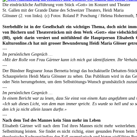
Die eindrückliche Aufführung vom Stück «Gott» im Konzert und Theater
St. Gallen mit der Grande Dame des Schweizer Theaters, Heidi Maria
Glössner (2. von links). (c) Fotos: Roland P. Poschung / Helena Hohermuth,
Sterbehilfe ist in der Gesellschaft ein wichtiges Thema, doch nicht 
von Büchern und Theaterstücken mit dem Werk «Gott» eine vielschichti
(80), spielt darin versiert und mitfühlend die Hauptperson Elisabeth G
Kulturonline.ch hat mit grosser Bewunderung Heidi Maria Glösser getro
---
Im persönlichen Gespräch …
«Mit der Rolle von Frau Gärtner kann ich mich gut identifizieren. Ihr Verhal
---
Der Bündner Regisseur Jonas Bernetta bringt das hochaktuelle Debatten-Stück
Schauspielerin Heidi Maria Glössner zu sehen. Das Publikum wird in das Ge
oder Nein herumgeboten, um dem Selbsttötungs-Wunsch grundsätzlich zuzust
---
Im persönlichen Gespräch …
In einem Bericht war zu lesen, dass Sie einst von einem Auto angefahren und 
«Ich sah dieses Licht, von dem man immer spricht. Es wurde so hell und so sc
den ich ja nicht allein lassen durfte.»
---
Nach dem Tod des Mannes kein Sinn mehr im Leben
Elisabeth Gärtner will nach dem Tod ihres Mannes nicht mehr weiterleben. 
Selbsttötung leisten. Sie findet es nicht richtig, einer gesunden Person beim
theologische Sachverständige den Fall exemplarisch und bieten vielfältige Po