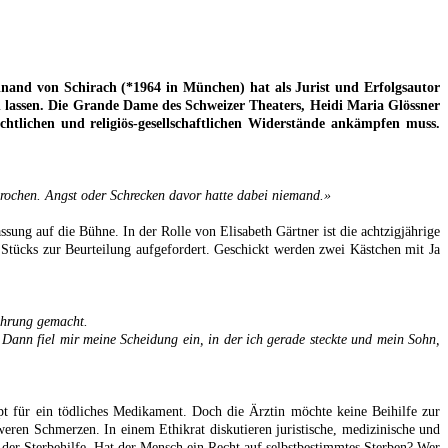
inand von Schirach (*1964 in München) hat als Jurist und Erfolgsautor
 lassen. Die Grande Dame des Schweizer Theaters, Heidi Maria Glössner
rechtlichen und religiös-gesellschaftlichen Widerstände ankämpfen muss.
sprochen. Angst oder Schrecken davor hatte dabei niemand.»
ung auf die Bühne. In der Rolle von Elisabeth Gärtner ist die achtzigjährige
Stücks zur Beurteilung aufgefordert. Geschickt werden zwei Kästchen mit Ja
fahrung gemacht.
" Dann fiel mir meine Scheidung ein, in der ich gerade steckte und mein Sohn,
pt für ein tödliches Medikament. Doch die Ärztin möchte keine Beihilfe zur
chweren Schmerzen. In einem Ethikrat diskutieren juristische, medizinische und
a der Sterbehilfe. Hat der Mensch ein Recht auf selbstbestimmtes Sterben? Wer