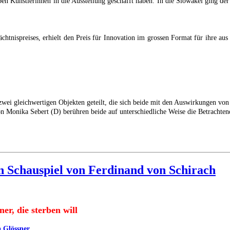
n Künstlerinnen in die Ausstellung geschafft haben. In die Slowakei ging der 
htnispreises, erhielt den Preis für Innovation im grossen Format für ihre aus 
wei gleichwertigen Objekten geteilt, die sich beide mit den Auswirkungen vo
n Monika Sebert (D) berühren beide auf unterschiedliche Weise die Betrachten
in Schauspiel von Ferdinand von Schirach
er, die sterben will