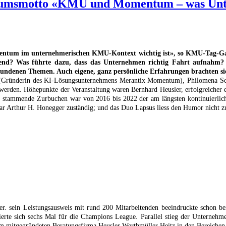
läumsmotto «KMU und Momentum – was Un
ntum im unternehmerischen KMU-Kontext wichtig ist», so KMU-Tag-Ga
dend? Was führte dazu, dass das Unternehmen richtig Fahrt aufnahm
undenen Themen. Auch eigene, ganz persönliche Erfahrungen brachten sie
r (Gründerin des KI-Lösungsunternehmens Merantix Momentum), Philomena Sc
werden. Höhepunkte der Veranstaltung waren Bernhard Heusler, erfolgreicher 
 stammende Zurbuchen war von 2016 bis 2022 der am längsten kontinuierlich
tar Arthur H. Honegger zuständig; und das Duo Lapsus liess den Humor nicht 
er. sein Leistungsausweis mit rund 200 Mitarbeitenden beeindruckte schon 
zierte sich sechs Mal für die Champions League. Parallel stieg der Untern
ihm mitgegründeten Beratungsfirma Heusler Werthmüller Heitz in den Bereichen 