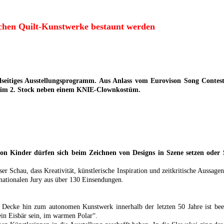
ichen Quilt-Kunstwerke bestaunt werden
elseitiges Ausstellungsprogramm. Aus Anlass vom Eurovison Song Contes
eht im 2. Stock neben einem KNIE-Clownkostüm.
n Kinder dürfen sich beim Zeichnen von Designs in Szene setzen oder Sto
er Schau, dass Kreativität, künstlerische Inspiration und zeitkritische Aussage
nationalen Jury aus über 130 Einsendungen.
Decke hin zum autonomen Kunstwerk innerhalb der letzten 50 Jahre ist beei
ein Eisbär sein, im warmen Polar“.