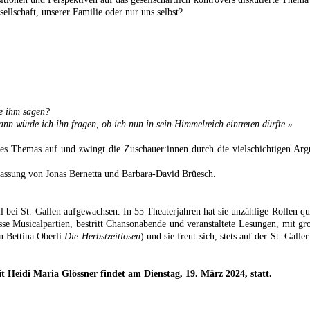
llschaft, unserer Familie oder nur uns selbst?
ie ihm sagen?
nn würde ich ihn fragen, ob ich nun in sein Himmelreich eintreten dürfte.»
 des Themas auf und zwingt die Zuschauer:innen durch die vielschichtigen Ar
assung von Jonas Bernetta und Barbara-David Brüesch.
bei St. Gallen aufgewachsen. In 55 Theaterjahren hat sie unzählige Rollen quer
sse Musicalpartien, bestritt Chansonabende und veranstaltete Lesungen, mit gr
n Bettina Oberli
Die Herbstzeitlosen
) und sie freut sich, stets auf der St. Gall
 Heidi Maria Glössner findet am Dienstag, 19. März 2024, statt.