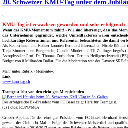
20. Schweizer KMU-Tag unter dem Jubi
.
KMU-Tag ist erwachsen geworden und sehr erfolgreich
Wenn das KMU-Momemtum zählt! «Wir sind überzeugt, dass das Mome
das Unternehmen gegründet, welche Umfeldfaktoren waren entschei
hochkarätige Referentinnen und Referenten beleuchteten die damit verb
Als Rednerinnen und Redner konnten Bernhard Ehrenzeller, Nicole Büttne
Tanja Zimmermann-Burgerstein, Claudio Minder und Til Zollinger begrüsst 
Astrophysiker Prof. Dr. Thomas Zurbuchen. Der aus Heiligenschwendi (BE)
Budget von 8 Milliarden Dollar. Für die Moderation war der Davoser SRF-S
Mehr unter Rubrik «Momente».
Link
www.kmu-tag.ch
Teamgeist lebt von den richtigen Mitspielenden
Der erfolgreiche Ex-Präsident vom FC Basel zeigt Herz für Teamgeist.
(c) Fotos: ROPO/MuA
Grosser Applaus für den einstigen Präsident vom FC Basel, Bernhard Heusl
gewann der Club acht Mal in Folge den Schweizer Meistertitel und qualifi
seinem Rücktritt 2016/2017 nutzt er seine Erfahrungen als Partner der von 