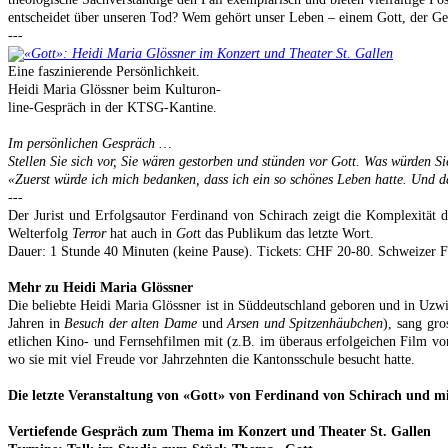
entscheidet über unseren Tod? Wem gehört unser Leben – einem Gott, der Gese
---
Eine faszinierende Persönlichkeit.
Heidi Maria Glössner beim Kulturon-
line-Gespräch in der KTSG-Kantine.
Im persönlichen Gespräch …
Stellen Sie sich vor, Sie wären gestorben und stünden vor Gott. Was würden S
«Zuerst würde ich mich bedanken, dass ich ein so schönes Leben hatte. Und da
---
Der Jurist und Erfolgsautor Ferdinand von Schirach zeigt die Komplexität
Welterfolg
Terror
hat auch in
Got
t das Publikum das letzte Wort.
Dauer: 1 Stunde 40 Minuten (keine Pause). Tickets: CHF 20-80. Schweizer F
Mehr zu Heidi Maria Glössner
Die beliebte Heidi Maria Glössner ist in Süddeutschland geboren und in Uzwil 
Jahren in
Besuch der alten Dame
und
Arsen und Spitzenhäubchen
), sang gro
etlichen Kino- und Fernsehfilmen mit (z.B. im überaus erfolgeichen Film vo
wo sie mit viel Freude vor Jahrzehnten die Kantonsschule besucht hatte.
Die letzte Veranstaltung von «Gott» von Ferdinand von Schirach und mit
Vertiefende Gespräch zum Thema im Konzert und Theater St. Gallen