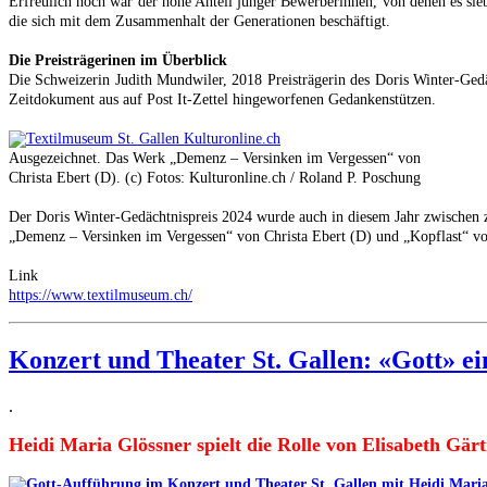
Erfreulich hoch war der hohe Anteil junger Bewerberinnen, von denen es siebe
die sich mit dem Zusammenhalt der Generationen beschäftigt.
Die Preisträgerinen im Überblick
Die Schweizerin Judith Mundwiler, 2018 Preisträgerin des Doris Winter-Gedäc
Zeitdokument aus auf Post It-Zettel hingeworfenen Gedankenstützen.
Ausgezeichnet. Das Werk
„Demenz – Versinken im Vergessen“ von
Christa Ebert (D). (c) Fotos: Kulturonline.ch / Roland P. Poschung
Der Doris Winter-Gedächtnispreis 2024 wurde auch in diesem Jahr zwischen z
„Demenz – Versinken im Vergessen“ von Christa Ebert (D) und „Kopflast“ vo
Link
https://www.textilmuseum.ch/
Konzert und Theater St. Gallen: «Gott» e
.
Heidi Maria Glössner spielt die Rolle von Elisabeth Gärtn