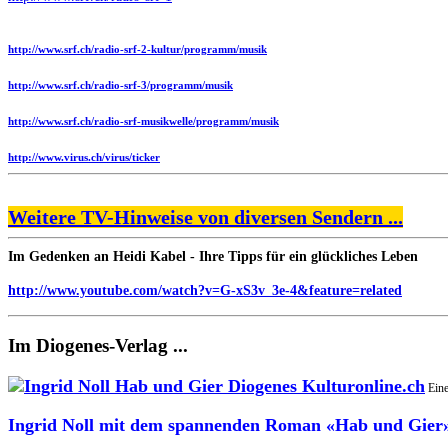
http://www.srf.ch/radio-srf-2-kultur/programm/musik
http://www.srf.ch/radio-srf-3/programm/musik
http://www.srf.ch/radio-srf-musikwelle/programm/musik
http://www.virus.ch/virus/ticker
Weitere TV-Hinweise von diversen Sendern ...
Im Gedenken an Heidi Kabel - Ihre Tipps für ein glückliches Leben
http://www.youtube.com/watch?v=G-xS3v_3e-4&feature=related
Im Diogenes-Verlag ...
Eine
Ingrid Noll mit dem spannenden Roman «Hab und Gier» ..