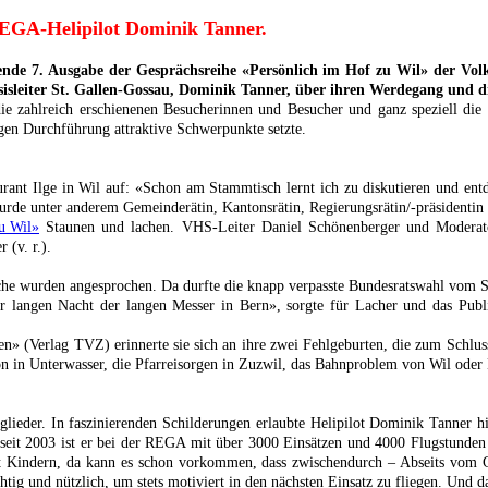
REGA-Helipilot Dominik Tanner.
de 7. Ausgabe der Gesprächsreihe «Persönlich im Hof zu Wil» der Volk
sleiter St. Gallen-Gossau, Dominik Tanner, über ihren Werdegang und di
die zahlreich erschienenen Besucherinnen und Besucher und ganz speziell die
igen Durchführung attraktive Schwerpunkte setzte.
urant Ilge in Wil auf: «Schon am Stammtisch lernt ich zu diskutieren und ent
de unter anderem Gemeinderätin, Kantonsrätin, Regierungsrätin/-präsidentin un
Staunen und lachen. VHS-Leiter Daniel Schönenberger und Moderato
(v. r.).
he wurden angesprochen. Da durfte die knapp verpasste Bundesratswahl vom Sep
 der langen Nacht der langen Messer in Bern», sorgte für Lacher und das Pu
 (Verlag TVZ) erinnerte sie sich an ihre zwei Fehlgeburten, die zum Schluss
tion in Unterwasser, die Pfarreisorgen in Zuzwil, das Bahnproblem von Wil od
lieder. In faszinierenden Schilderungen erlaubte Helipilot Dominik Tanner 
eit 2003 ist er bei der REGA mit über 3000 Einsätzen und 4000 Flugstunden erf
t Kindern, da kann es schon vorkommen, dass zwischendurch – Abseits vom G
htig und nützlich, um stets motiviert in den nächsten Einsatz zu fliegen. Und 