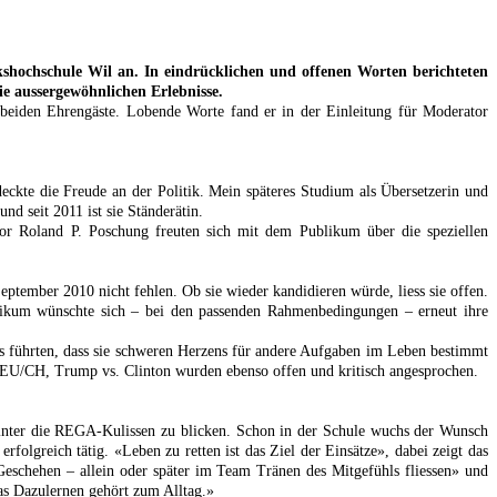
shochschule Wil an. In eindrücklichen und offenen Worten berichteten
e aussergewöhnlichen Erlebnisse.
 beiden Ehrengäste. Lobende Worte fand er in der Einleitung für Moderator
deckte die Freude an der Politik. Mein späteres Studium als Übersetzerin und
d seit 2011 ist sie Ständerätin.
r Roland P. Poschung freuten sich mit dem Publikum über die speziellen
tember 2010 nicht fehlen. Ob sie wieder kandidieren würde, liess sie offen.
blikum wünschte sich – bei den passenden Rahmenbedingungen – erneut ihre
 führten, dass sie schweren Herzens für andere Aufgaben im Leben bestimmt
er EU/CH, Trump vs. Clinton wurden ebenso offen und kritisch angesprochen.
hinter die REGA-Kulissen zu blicken. Schon in der Schule wuchs der Wunsch
olgreich tätig. «Leben zu retten ist das Ziel der Einsätze», dabei zeigt das
eschehen – allein oder später im Team Tränen des Mitgefühls fliessen» und
das Dazulernen gehört zum Alltag.»