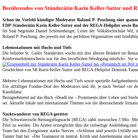
Berührendes von Ständerätin Karin Keller-Sutter und 
Schon im Vorfeld kündigte Moderator Roland P. Poschung eine spannen
FDP-Ständerätin Karin Keller-Sutter und der REGA-Helipilot sowie Basi
Im Saal begrüsste Daniel Schönenberger, Leiter der Volkshochschule Wil, 
Roland P. Poschung, der jeweils mit der perfekten Organisation und feinfühl
Lebensstationen mit Hochs und Tiefs
Die beliebte St. Galler Ständerätin wuchs mit drei älteren Brüdern im Resta
Konferenzdolmetscherin war für den beruflichen Werdegang nützlich». Sie wur
Geschichten von SR Karin Keller-Sutter und REGA-Helipilot Dominik Tanner 
Mehrere Lebensstationen mit Hochs und Tiefs sowie spezielle Aufgabenbereic
Ein allfälliger Fondue-Deal des Moderators und ihr, je nach Verlauf «in
Kandidatur.
Bezugnehmend auf das Buch «DeadLine – Prominente über Leben und Sterben»
sei. Aktuelle lokale und internationale Themen wie die überraschende Situa
Nacktwanderer von REGA gerettet
Die Schweizerische Rettungsflugwacht (REGA) zählt inzwischen 3 Mio. Mitg
Pilot zu werden. Die Armee ermöglichte ihm die vielseitige Ausbildung und s
Team bei den Ereignissen starke Nerven. «Schlimm sind jeweils Unfälle mi
Tanner fügt bei: «Der Teamgeist ist zentral, Kritik und Anerkennung sind wic