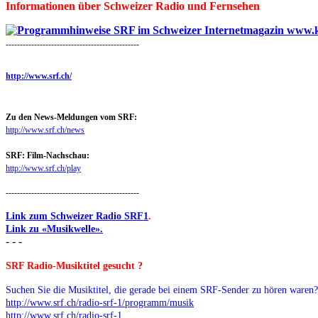
Informationen über Schweizer Radio und Fernsehen
-----------------------------------------------
http://www.srf.ch/
Zu den News-Meldungen vom SRF:
http://www.srf.ch/news
SRF: Film-Nachschau:
http://www.srf.ch/play
-----------------------------------------------
Link zum Schweizer Radio SRF1
.
Link zu «Musikwelle».
- - -
SRF Radio-Musiktitel gesucht ?
Suchen Sie die Musiktitel, die gerade bei einem SRF-Sender zu hören waren? 
http://www.srf.ch/radio-srf-1/programm/musik
http://www.srf.ch/radio-srf-1