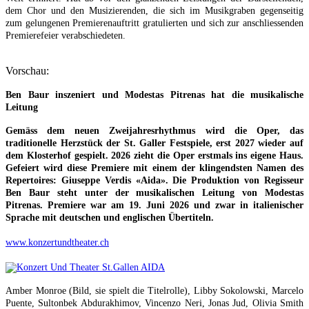
dem Chor und den Musizierenden, die sich im Musikgraben gegenseitig
zum gelungenen Premierenauftritt gratulierten und sich zur anschliessenden
Premierefeier verabschiedeten.
Vorschau:
Ben Baur inszeniert und Modestas Pitrenas hat die musikalische
Leitung
Gemäss dem neuen Zweijahresrhythmus wird die Oper, das
traditionelle Herzstück der St. Galler Festspiele, erst 2027 wieder auf
dem Klosterhof gespielt. 2026 zieht die Oper erstmals ins eigene Haus.
Gefeiert wird diese Premiere mit einem der klingendsten Namen des
Repertoires: Giuseppe Verdis «Aida». Die Produktion von Regisseur
Ben Baur steht unter der musikalischen Leitung von Modestas
Pitrenas. Premiere war am 19. Juni 2026 und zwar in italienischer
Sprache mit deutschen und englischen Übertiteln.
www.konzertundtheater.ch
Amber Monroe (Bild, sie spielt die Titelrolle), Libby Sokolowski, Marcelo
Puente, Sultonbek Abdurakhimov, Vincenzo Neri, Jonas Jud, Olivia Smith