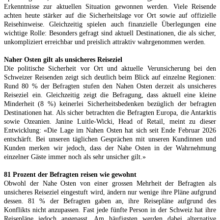
Erkenntnisse zur aktuellen Situation gewonnen werden. Viele Reisende
achten heute stärker auf die Sicherheitslage vor Ort sowie auf offizielle
Reisehinweise. Gleichzeitig spielen auch finanzielle Überlegungen eine
wichtige Rolle: Besonders gefragt sind aktuell Destinationen, die als sicher,
unkompliziert erreichbar und preislich attraktiv wahrgenommen werden.
Naher Osten gilt als unsicheres Reiseziel
Die politische Sicherheit vor Ort und aktuelle Verunsicherung bei den
Schweizer Reisenden zeigt sich deutlich beim Blick auf einzelne Regionen:
Rund 80 % der Befragten stufen den Nahen Osten derzeit als unsicheres
Reiseziel ein. Gleichzeitig zeigt die Befragung, dass aktuell eine kleine
Minderheit (8 %) keinerlei Sicherheitsbedenken bezüglich der befragten
Destinationen hat. Als sicher betrachten die Befragten Europa, die Antarktis
sowie Ozeanien. Janine Luitle-Wicki, Head of Retail, meint zu dieser
Entwicklung: «Die Lage im Nahen Osten hat sich seit Ende Februar 2026
entschärft. Bei unseren täglichen Gesprächen mit unseren Kundinnen und
Kunden merken wir jedoch, dass der Nahe Osten in der Wahrnehmung
einzelner Gäste immer noch als sehr unsicher gilt.»
81 Prozent der Befragten reisen wie gewohnt
Obwohl der Nahe Osten von einer grossen Mehrheit der Befragten als
unsicheres Reiseziel eingestuft wird, ändern nur wenige ihre Pläne aufgrund
dessen. 81 % der Befragten gaben an, ihre Reisepläne aufgrund des
Konflikts nicht anzupassen. Fast jede fünfte Person in der Schweiz hat ihre
Reisepläne jedoch angepasst. Am häufigsten werden dabei alternative