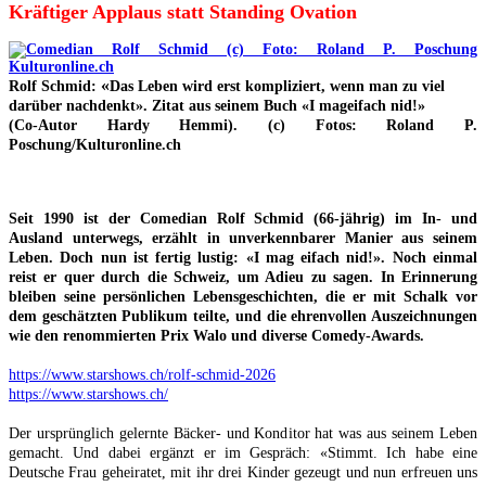
Kräftiger Applaus statt Standing Ovation
«
Rolf Schmid:
Das Leben wird erst kompliziert, wenn man zu viel
darüber nachdenkt
»
. Zitat aus seinem Buch
«
I mageifach nid!
»
(Co-Autor Hardy Hemmi). (c)
Fotos: Roland P.
Poschung/Kulturonline.ch
Seit 1990 ist der Comedian Rolf Schmid (66-jährig) im In- und
Ausland unterwegs, erzählt in unverkennbarer Manier aus seinem
Leben. Doch nun ist fertig lustig: «I mag eifach nid!». Noch einmal
reist er quer durch die Schweiz, um Adieu zu sagen. In Erinnerung
bleiben seine persönlichen Lebensgeschichten, die er mit Schalk vor
dem geschätzten Publikum teilte, und die ehrenvollen Auszeichnungen
wie den renommierten Prix Walo und diverse Comedy-Awards.
https://www.starshows.ch/rolf-schmid-2026
https://www.starshows.ch/
Der ursprünglich gelernte Bäcker- und Konditor hat was aus seinem Leben
gemacht. Und dabei ergänzt er im Gespräch: «Stimmt. Ich habe eine
Deutsche Frau geheiratet, mit ihr drei Kinder gezeugt und nun erfreuen uns