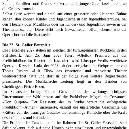
Schul-, Familien- und Krabbelkonzerten auch junge Ohren faszinierend an
die Orchestermusik.
Selbst aktiv werden und einmal auf einer grösseren oder kleineren Bühne
stehen, dies können Kinder und Jugendliche in den Jugendtheaterclubs, bei
den Theater- oder Musikkids oder im Kinder- und Jugendchor sowie in der
Theatertanzschule. Diese steht auch Erwachsenen offen, ebenso wie der
Opernchor und die Statisterie.
Die 22. St. Galler Festspiele
Die Festspiele 2027 stehen im Zeichen der turnusgemässen Rückkehr in den
Stiftsbezirk. Am 25. Juni 2027 feiert «Otello» Premiere auf der
Freilichtbühne im Klosterhof. Inszeniert wird Giuseppe Verdis zweitletzte
Oper von Krystian Lada, der 2023 mit der preisgekrönten Weltpremiere von
Tobias Pickers «Lili Elbe» das erweiterte und renovierte Theater
wiedereröffnet hatte und dort in der Folge zwei weitere Regiearbeiten
präsentierte. Die Musikalische Leitung liegt in den Händen von
Chefdirigent Pietro Rizzo.
Im Schauspiel bringt Fabian Gross einen der wirkungsmächtigsten
Ritterromane der Weltliteratur auf die Parkbühne: Miguel de Cervantes’
«Don Quijote». Der Regisseur, der im Studio bereits die erfolgreiche
Produktion «Atmen» inszenierte, erzählt die unsterbliche Geschichte des
«Ritters von der traurigen Gestalt» als feinsinnige Komödie über die Kraft
des Träumens und Erfindens.
Die Projekte der Tanzkompanie im Rahmen der St. Galler Festspiele sind
dafür bekannt, sich auf neue Umgebungen einzulassen und ungewöhnliche