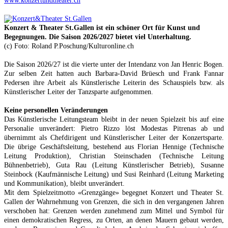
www.konzertundtheater.ch
Konzert & Theater St.Gallen ist ein schöner Ort für Kunst und
Begegnungen. Die Saison 2026/2027 bietet viel Unterhaltung.
(c) Foto: Roland P.Poschung/Kulturonline.ch
Die Saison 2026/27 ist die vierte unter der Intendanz von Jan Henric Bogen.
Zur selben Zeit hatten auch Barbara-David Brüesch und Frank Fannar
Pedersen ihre Arbeit als Künstlerische Leiterin des Schauspiels bzw. als
Künstlerischer Leiter der Tanzsparte aufgenommen.
Keine personellen Veränderungen
Das Künstlerische Leitungsteam bleibt in der neuen Spielzeit bis auf eine
Personalie unverändert: Pietro Rizzo löst Modestas Pitrenas ab und
übernimmt als Chefdirigent und Künstlerischer Leiter der Konzertsparte.
Die übrige Geschäftsleitung, bestehend aus Florian Hennige (Technische
Leitung Produktion), Christian Steinschaden (Technische Leitung
Bühnenbetrieb), Guta Rau (Leitung Künstlerischer Betrieb), Susanne
Steinbock (Kaufmännische Leitung) und Susi Reinhard (Leitung Marketing
und Kommunikation), bleibt unverändert.
Mit dem Spielzeitmotto «Grenzgänge» begegnet Konzert und Theater St.
Gallen der Wahrnehmung von Grenzen, die sich in den vergangenen Jahren
verschoben hat: Grenzen werden zunehmend zum Mittel und Symbol für
einen demokratischen Regress, zu Orten, an denen Mauern gebaut werden,