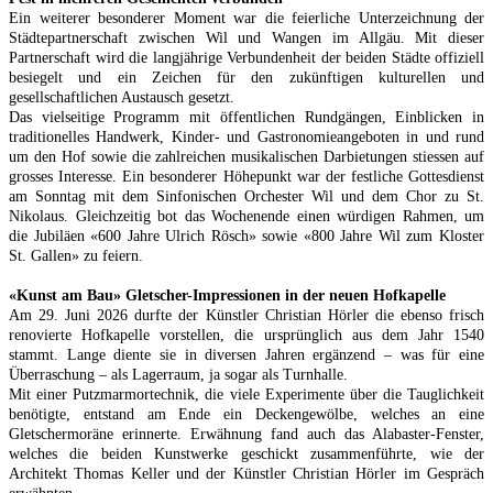
Ein weiterer besonderer Moment war die feierliche Unterzeichnung der
Städtepartnerschaft zwischen Wil und Wangen im Allgäu. Mit dieser
Partnerschaft wird die langjährige Verbundenheit der beiden Städte offiziell
besiegelt und ein Zeichen für den zukünftigen kulturellen und
gesellschaftlichen Austausch gesetzt.
Das vielseitige Programm mit öffentlichen Rundgängen, Einblicken in
traditionelles Handwerk, Kinder- und Gastronomieangeboten in und rund
um den Hof sowie die zahlreichen musikalischen Darbietungen stiessen auf
grosses Interesse. Ein besonderer Höhepunkt war der festliche Gottesdienst
am Sonntag mit dem Sinfonischen Orchester Wil und dem Chor zu St.
Nikolaus. Gleichzeitig bot das Wochenende einen würdigen Rahmen, um
die Jubiläen «600 Jahre Ulrich Rösch» sowie «800 Jahre Wil zum Kloster
St. Gallen» zu feiern.
«Kunst am Bau» Gletscher-Impressionen in der neuen Hofkapelle
Am 29. Juni 2026 durfte der Künstler Christian Hörler die ebenso frisch
renovierte Hofkapelle vorstellen, die ursprünglich aus dem Jahr 1540
stammt. Lange diente sie in diversen Jahren ergänzend – was für eine
Überraschung – als Lagerraum, ja sogar als Turnhalle.
Mit einer Putzmarmortechnik, die viele Experimente über die Tauglichkeit
benötigte, entstand am Ende ein Deckengewölbe, welches an eine
Gletschermoräne erinnerte. Erwähnung fand auch das Alabaster-Fenster,
welches die beiden Kunstwerke geschickt zusammenführte, wie der
Architekt Thomas Keller und der Künstler Christian Hörler im Gespräch