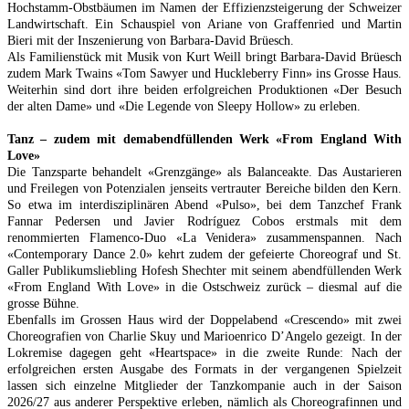
Hochstamm-Obstbäumen im Namen der Effizienzsteigerung der Schweizer
Landwirtschaft. Ein Schauspiel von Ariane von Graffenried und Martin
Bieri mit der Inszenierung von Barbara-David Brüesch.
Als Familienstück mit Musik von Kurt Weill bringt Barbara-David Brüesch
zudem Mark Twains «Tom Sawyer und Huckleberry Finn» ins Grosse Haus.
Weiterhin sind dort ihre beiden erfolgreichen Produktionen «Der Besuch
der alten Dame» und «Die Legende von Sleepy Hollow» zu erleben.
Tanz – zudem mit dem
abendfüllenden Werk «From England With
Love»
Die Tanzsparte behandelt «Grenzgänge» als Balanceakte. Das Austarieren
und Freilegen von Potenzialen jenseits vertrauter Bereiche bilden den Kern.
So etwa im interdisziplinären Abend «Pulso», bei dem Tanzchef Frank
Fannar Pedersen und Javier Rodríguez Cobos erstmals mit dem
renommierten Flamenco-Duo «La Venidera» zusammenspannen. Nach
«Contemporary Dance 2.0» kehrt zudem der gefeierte Choreograf und St.
Galler Publikumsliebling Hofesh Shechter mit seinem abendfüllenden Werk
«From England With Love» in die Ostschweiz zurück – diesmal auf die
grosse Bühne.
Ebenfalls im Grossen Haus wird der Doppelabend «Crescendo» mit zwei
Choreografien von Charlie Skuy und Marioenrico D’Angelo gezeigt. In der
Lokremise dagegen geht «Heartspace» in die zweite Runde: Nach der
erfolgreichen ersten Ausgabe des Formats in der vergangenen Spielzeit
lassen sich einzelne Mitglieder der Tanzkompanie auch in der Saison
2026/27 aus anderer Perspektive erleben, nämlich als Choreografinnen und