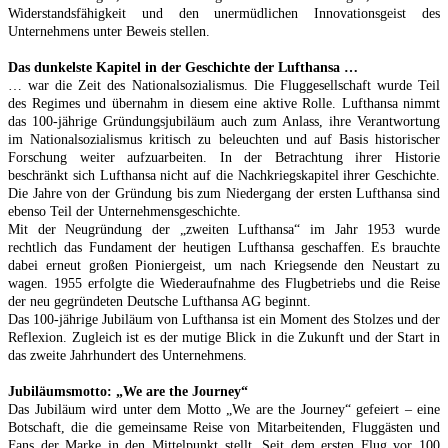
Widerstandsfähigkeit und den unermüdlichen Innovationsgeist des
Unternehmens unter Beweis stellen.
Das dunkelste Kapitel in der Geschichte der Lufthansa …
… war die Zeit des Nationalsozialismus. Die Fluggesellschaft wurde Teil
des Regimes und übernahm in diesem eine aktive Rolle. Lufthansa nimmt
das 100-jährige Gründungsjubiläum auch zum Anlass, ihre Verantwortung
im Nationalsozialismus kritisch zu beleuchten und auf Basis historischer
Forschung weiter aufzuarbeiten. In der Betrachtung ihrer Historie
beschränkt sich Lufthansa nicht auf die Nachkriegskapitel ihrer Geschichte.
Die Jahre von der Gründung bis zum Niedergang der ersten Lufthansa sind
ebenso Teil der Unternehmensgeschichte.
Mit der Neugründung der „zweiten Lufthansa“ im Jahr 1953 wurde
rechtlich das Fundament der heutigen Lufthansa geschaffen. Es brauchte
dabei erneut großen Pioniergeist, um nach Kriegsende den Neustart zu
wagen. 1955 erfolgte die Wiederaufnahme des Flugbetriebs und die Reise
der neu gegründeten Deutsche Lufthansa AG beginnt.
Das 100-jährige Jubiläum von Lufthansa ist ein Moment des Stolzes und der
Reflexion. Zugleich ist es der mutige Blick in die Zukunft und der Start in
das zweite Jahrhundert des Unternehmens.
Jubiläumsmotto: „We are the Journey“
Das Jubiläum wird unter dem Motto „We are the Journey“ gefeiert – eine
Botschaft, die die gemeinsame Reise von Mitarbeitenden, Fluggästen und
Fans der Marke in den Mittelpunkt stellt. Seit dem ersten Flug vor 100