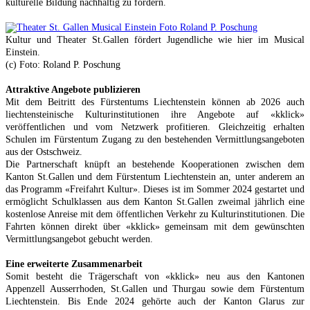
kulturelle Bildung nachhaltig zu fördern.
Kultur und Theater St.Gallen fördert Jugendliche wie hier im Musical
Einstein.
(c) Foto: Roland P. Poschung
Attraktive Angebote publizieren
Mit dem Beitritt des Fürstentums Liechtenstein können ab 2026 auch
liechtensteinische Kulturinstitutionen ihre Angebote auf «kklick»
veröffentlichen und vom Netzwerk profitieren. Gleichzeitig erhalten
Schulen im Fürstentum Zugang zu den bestehenden Vermittlungsangeboten
aus der Ostschweiz.
Die Partnerschaft knüpft an bestehende Kooperationen zwischen dem
Kanton St.Gallen und dem Fürstentum Liechtenstein an, unter anderem an
das Programm «Freifahrt Kultur». Dieses ist im Sommer 2024 gestartet und
ermöglicht Schulklassen aus dem Kanton St.Gallen zweimal jährlich eine
kostenlose Anreise mit dem öffentlichen Verkehr zu Kulturinstitutionen. Die
Fahrten können direkt über «kklick» gemeinsam mit dem gewünschten
Vermittlungsangebot gebucht werden.
Eine erweiterte Zusammenarbeit
Somit besteht die Trägerschaft von «kklick» neu aus den Kantonen
Appenzell Ausserrhoden, St.Gallen und Thurgau sowie dem Fürstentum
Liechtenstein. Bis Ende 2024 gehörte auch der Kanton Glarus zur