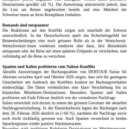
Destinationen gewählt (42 %). Die Auswertung unterstreicht jedoch, dass
die Lust am Reisen ungebrochen besteht und eine Mehrheit der
Schweizer:innen an ihren Reiseplänen festhalten.
Romands sind entspannter
Die Reaktionen auf den Konflikt zeigen sich innerhalb der Schweiz
unterschiedlich. In der Deutschschweiz spielt das Sicherheitsgefühl bei
Reiseentscheidungen eine noch grössere Rolle als in der Westschweiz.
Westschweizer:innen wiederum tendieren eher dazu, ihre Reisedetails
anzupassen oder die Reise auf einen späteren Zeitpunkt zu verschieben, statt
vollständig auf die Reise zu verzichten.
Spanien und Italien profitieren vom Nahost-Konflikt
Aktuelle Auswertungen der Buchungszahlen von DERTOUR Suisse für
Abreisen zwischen April und Oktober 2026 zeigen, dass sich die gestiegene
Unsicherheit seit Ausbruch des Konflikts konkret im Buchungsverhalten
niederschlägt. Die Daten verdeutlichen eine klare Verschiebung hin zu
klassischen Mittelmeer-Destinationen. Besonders Spanien und Italien
profitieren seit Ende Februar deutlich von der veränderten Nachfrage.
Italien entwickelt sich derzeit zu einem der grössten Gewinner der aktuellen
Nachfrageverschiebung. In der Deutschschweiz legten die Buchungen nach
dem 28. Februar 2026 deutlich zu (+66 %), nachdem die Nachfrage zuvor
noch leicht rückläufig gewesen war. Auch Spanien verzeichnet in beiden
Sprachregionen wieder positive Wachstumsraten.
Besonders stark profitieren Badeferien-Destinationen im Mittelmeerraum.