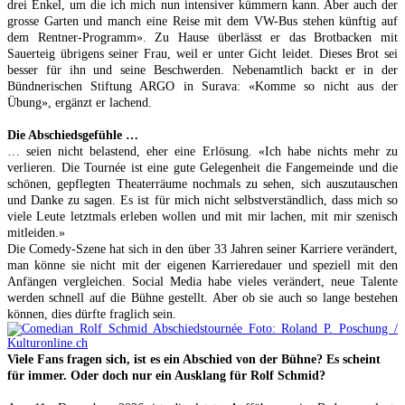
drei Enkel, um die ich mich nun intensiver kümmern kann. Aber auch der
grosse Garten und manch eine Reise mit dem VW-Bus stehen künftig auf
dem Rentner-Programm». Zu Hause überlässt er das Brotbacken mit
Sauerteig übrigens seiner Frau, weil er unter Gicht leidet. Dieses Brot sei
besser für ihn und seine Beschwerden. Nebenamtlich backt er in der
Bündnerischen Stiftung ARGO in Surava: «Komme so nicht aus der
Übung», ergänzt er lachend.
Die Abschiedsgefühle …
… seien nicht belastend, eher eine Erlösung. «Ich habe nichts mehr zu
verlieren. Die Tournée ist eine gute Gelegenheit die Fangemeinde und die
schönen, gepflegten Theaterräume nochmals zu sehen, sich auszutauschen
und Danke zu sagen. Es ist für mich nicht selbstverständlich, dass mich so
viele Leute letztmals erleben wollen und mit mir lachen, mit mir szenisch
mitleiden.»
Die Comedy-Szene hat sich in den über 33 Jahren seiner Karriere verändert,
man könne sie nicht mit der eigenen Karrieredauer und speziell mit den
Anfängen vergleichen. Social Media habe vieles verändert, neue Talente
werden schnell auf die Bühne gestellt. Aber ob sie auch so lange bestehen
können, dies dürfte fraglich sein.
Viele Fans fragen sich, ist es ein Abschied von der Bühne? Es scheint
für immer. Oder doch nur ein Ausklang für Rolf Schmid?