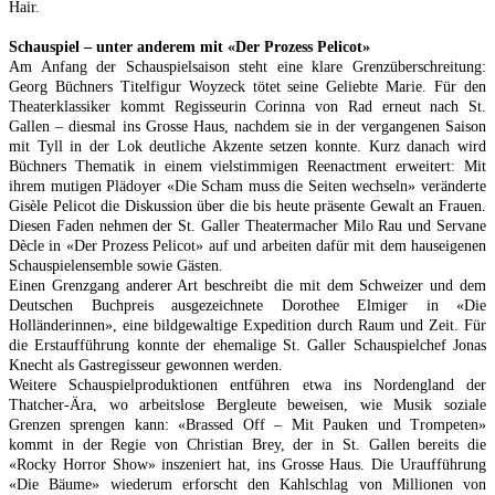
Hair.
Schauspiel – unter anderem mit «Der Prozess Pelicot»
Am Anfang der Schauspielsaison steht eine klare Grenzüberschreitung:
Georg Büchners Titelfigur Woyzeck tötet seine Geliebte Marie. Für den
Theaterklassiker kommt Regisseurin Corinna von Rad erneut nach St.
Gallen – diesmal ins Grosse Haus, nachdem sie in der vergangenen Saison
mit Tyll in der Lok deutliche Akzente setzen konnte. Kurz danach wird
Büchners Thematik in einem vielstimmigen Reenactment erweitert: Mit
ihrem mutigen Plädoyer «Die Scham muss die Seiten wechseln» veränderte
Gisèle Pelicot die Diskussion über die bis heute präsente Gewalt an Frauen.
Diesen Faden nehmen der St. Galler Theatermacher Milo Rau und Servane
Dècle in «Der Prozess Pelicot» auf und arbeiten dafür mit dem hauseigenen
Schauspielensemble sowie Gästen.
Einen Grenzgang anderer Art beschreibt die mit dem Schweizer und dem
Deutschen Buchpreis ausgezeichnete Dorothee Elmiger in «Die
Holländerinnen», eine bildgewaltige Expedition durch Raum und Zeit. Für
die Erstaufführung konnte der ehemalige St. Galler Schauspielchef Jonas
Knecht als Gastregisseur gewonnen werden.
Weitere Schauspielproduktionen entführen etwa ins Nordengland der
Thatcher-Ära, wo arbeitslose Bergleute beweisen, wie Musik soziale
Grenzen sprengen kann: «Brassed Off – Mit Pauken und Trompeten»
kommt in der Regie von Christian Brey, der in St. Gallen bereits die
«Rocky Horror Show» inszeniert hat, ins Grosse Haus. Die Uraufführung
«Die Bäume» wiederum erforscht den Kahlschlag von Millionen von