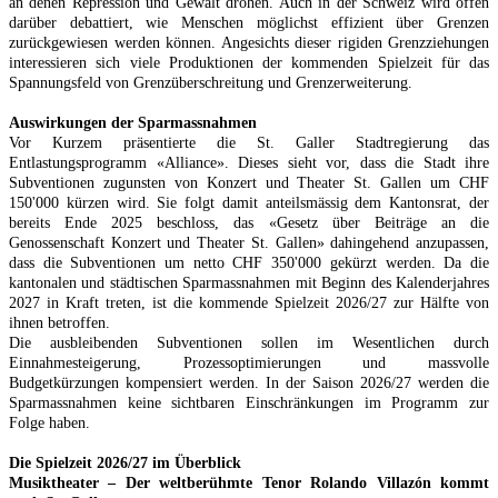
an denen Repression und Gewalt drohen. Auch in der Schweiz wird offen
darüber debattiert, wie Menschen möglichst effizient über Grenzen
zurückgewiesen werden können. Angesichts dieser rigiden Grenzziehungen
interessieren sich viele Produktionen der kommenden Spielzeit für das
Spannungsfeld von Grenzüberschreitung und Grenzerweiterung.
Auswirkungen der Sparmassnahmen
Vor Kurzem präsentierte die St. Galler Stadtregierung das
Entlastungsprogramm «Alliance». Dieses sieht vor, dass die Stadt ihre
Subventionen zugunsten von Konzert und Theater St. Gallen um CHF
150'000 kürzen wird. Sie folgt damit anteilsmässig dem Kantonsrat, der
bereits Ende 2025 beschloss, das «Gesetz über Beiträge an die
Genossenschaft Konzert und Theater St. Gallen» dahingehend anzupassen,
dass die Subventionen um netto CHF 350'000 gekürzt werden. Da die
kantonalen und städtischen Sparmassnahmen mit Beginn des Kalenderjahres
2027 in Kraft treten, ist die kommende Spielzeit 2026/27 zur Hälfte von
ihnen betroffen.
Die ausbleibenden Subventionen sollen im Wesentlichen durch
Einnahmesteigerung, Prozessoptimierungen und massvolle
Budgetkürzungen kompensiert werden. In der Saison 2026/27 werden die
Sparmassnahmen keine sichtbaren Einschränkungen im Programm zur
Folge haben.
Die Spielzeit 2026/27 im Überblick
Musiktheater – Der weltberühmte Tenor Rolando Villazón kommt