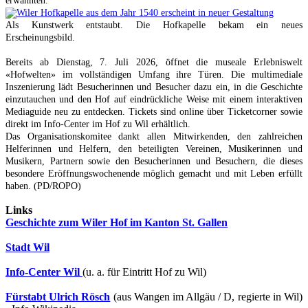
erwähnten.
Als Kunstwerk entstaubt. Die Hofkapelle bekam ein neues
Erscheinungsbild.
Bereits ab Dienstag, 7. Juli 2026, öffnet die museale Erlebniswelt
«Hofwelten» im vollständigen Umfang ihre Türen. Die multimediale
Inszenierung lädt Besucherinnen und Besucher dazu ein, in die Geschichte
einzutauchen und den Hof auf eindrückliche Weise mit einem interaktiven
Mediaguide neu zu entdecken. Tickets sind online über Ticketcorner sowie
direkt im Info-Center im Hof zu Wil erhältlich.
Das Organisationskomitee dankt allen Mitwirkenden, den zahlreichen
Helferinnen und Helfern, den beteiligten Vereinen, Musikerinnen und
Musikern, Partnern sowie den Besucherinnen und Besuchern, die dieses
besondere Eröffnungswochenende möglich gemacht und mit Leben erfüllt
haben. (PD/ROPO)
Links
Geschichte zum Wiler Hof im Kanton St. Gallen
Stadt Wil
Info-Center Wil
(u. a. für Eintritt Hof zu Wil)
Fürstabt Ulrich Rösch
(aus Wangen im Allgäu / D, regierte in Wil)