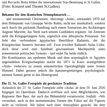
und Riccardo Botta bilden die internationale Star-Besetzung in St.Gallen.
(Foto: Konzert und Theater St.Gallen).
Bekannt für den ikonischen Triumphmarsch ...
... und monumentale Chorszenen, überzeugt «Aida», entstanden 1870 auf
dem Höhepunkt von Giuseppe Verdis Ruhm, nicht nur musikalisch, sondern
auch durch die packende Handlung nach einem Szenarium des Archäologen
Auguste Mariette, das Verdi nach seinem Gutdünken ergänzte. Im Zentrum
steht die Kriegsgefangene Aida, eigentlich eine äthiopische Prinzessin. Sie
liebt den verfeindeten ägyptischen Heerführer Radamès, der die
Königstochter Amneris heiraten soll. Zwar erwidert Radamès Aidas Liebe,
doch diese wird zum Spielball gewissenloser Machtpolitik eines
zementierten politischen Systems – und endet für beide tödlich.
Die Kombination aus opulenter Musik und dem ursprünglich in Ägypten
angesiedelten Kriegsschauplatz macht die 1871 in Kairo uraufgeführte
«Aida» vielerorts zu einem sommerlichen Opernhighlight unter freiem
Himmel. Dabei geraten jedoch die kammerspielartigen, psychologisch-
intimen Szenen gerne in den Hintergrund.
Die 21. St. Galler Festspiele als geschätzte Tradition
Anlässlich der 21. St. Galler Festspiele zieht «Aida» ab dem 19. Juni 2026
hingegen ins Opernhaus. Dadurch eröffnen sich neue Möglichkeiten, wie
Regisseur Ben Baur, der auch das Bühnenbild verantwortet, festhält: «Wir
versuchen, auch in den monumentalen Szenen den Fokus auf die Figuren
nicht zu verlieren. Wir haben nach einer Atmosphäre gesucht, die dem