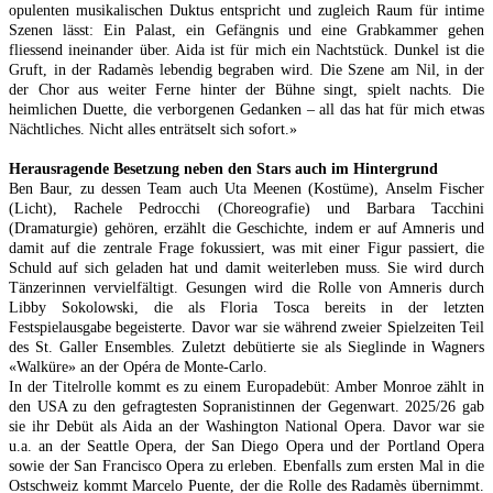
opulenten musikalischen Duktus entspricht und zugleich Raum für intime
Szenen lässt: Ein Palast, ein Gefängnis und eine Grabkammer gehen
fliessend ineinander über. Aida ist für mich ein Nachtstück. Dunkel ist die
Gruft, in der Radamès lebendig begraben wird. Die Szene am Nil, in der
der Chor aus weiter Ferne hinter der Bühne singt, spielt nachts. Die
heimlichen Duette, die verborgenen Gedanken – all das hat für mich etwas
Nächtliches. Nicht alles enträtselt sich sofort.»
Herausragende Besetzung neben den Stars auch im Hintergrund
Ben Baur, zu dessen Team auch Uta Meenen (Kostüme), Anselm Fischer
(Licht), Rachele Pedrocchi (Choreografie) und Barbara Tacchini
(Dramaturgie) gehören, erzählt die Geschichte, indem er auf Amneris und
damit auf die zentrale Frage fokussiert, was mit einer Figur passiert, die
Schuld auf sich geladen hat und damit weiterleben muss. Sie wird durch
Tänzerinnen vervielfältigt. Gesungen wird die Rolle von Amneris durch
Libby Sokolowski, die als Floria Tosca bereits in der letzten
Festspielausgabe begeisterte. Davor war sie während zweier Spielzeiten Teil
des St. Galler Ensembles. Zuletzt debütierte sie als Sieglinde in Wagners
«Walküre» an der Opéra de Monte-Carlo.
In der Titelrolle kommt es zu einem Europadebüt: Amber Monroe zählt in
den USA zu den gefragtesten Sopranistinnen der Gegenwart. 2025/26 gab
sie ihr Debüt als Aida an der Washington National Opera. Davor war sie
u.a. an der Seattle Opera, der San Diego Opera und der Portland Opera
sowie der San Francisco Opera zu erleben. Ebenfalls zum ersten Mal in die
Ostschweiz kommt Marcelo Puente, der die Rolle des Radamès übernimmt.