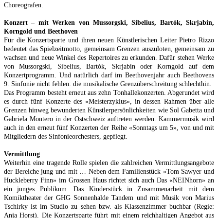
Choreografen.
Konzert – mit Werken von Mussorgski, Sibelius, Bartók, Skrjabin,
Korngold und Beethoven
Für die Konzertsparte und ihren neuen Künstlerischen Leiter Pietro Rizzo
bedeutet das Spielzeitmotto, gemeinsam Grenzen auszuloten, gemeinsam zu
wachsen und neue Winkel des Repertoires zu erkunden. Dafür stehen Werke
von Mussorgski, Sibelius, Bartók, Skrjabin oder Korngold auf dem
Konzertprogramm. Und natürlich darf im Beethovenjahr auch Beethovens
9. Sinfonie nicht fehlen: die musikalische Grenzüberschreitung schlechthin.
Das Programm besteht erneut aus zehn Tonhallekonzerten. Abgerundet wird
es durch fünf Konzerte des «Meisterzyklus», in dessen Rahmen über alle
Grenzen hinweg bewunderten Künstlerpersönlichkeiten wie Sol Gabetta und
Gabriela Montero in der Ostschweiz auftreten werden. Kammermusik wird
auch in den erneut fünf Konzerten der Reihe «Sonntags um 5», von und mit
Mitgliedern des Sinfonieorchesters, gepflegt.
Vermittlung
Weiterhin eine tragende Rolle spielen die zahlreichen Vermittlungsangebote
der Bereiche jung und mit … Neben dem Familienstück «Tom Sawyer und
Huckleberry Finn» im Grossen Haus richtet sich auch Das «NEINhorn» an
ein junges Publikum. Das Kinderstück in Zusammenarbeit mit dem
Komiktheater der GHG Sonnenhalde Tandem und mit Musik von Marius
Tschirky ist im Studio zu sehen bzw. als Klassenzimmer buchbar (Regie:
Anja Horst). Die Konzertsparte führt mit einem reichhaltigen Angebot aus