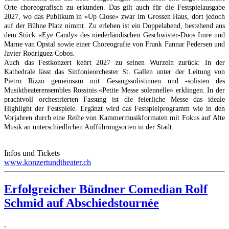
Orte choreografisch zu erkunden. Das gilt auch für die Festspielausgabe
2027, wo das Publikum in «Up Close» zwar im Grossen Haus, dort jedoch
auf der Bühne Platz nimmt. Zu erleben ist ein Doppelabend, bestehend aus
dem Stück «Eye Candy» des niederländischen Geschwister-Duos Imre und
Marne van Opstal sowie einer Choreografie von Frank Fannar Pedersen und
Javier Rodríguez Cobos.
Auch das Festkonzert kehrt 2027 zu seinen Wurzeln zurück: In der
Kathedrale lässt das Sinfonieorchester St. Gallen unter der Leitung von
Pietro Rizzo gemeinsam mit Gesangssolistinnen und -solisten des
Musiktheaterensembles Rossinis «Petite Messe solennelle» erklingen. In der
prachtvoll orchestrierten Fassung ist die feierliche Messe das ideale
Highlight der Festspiele. Ergänzt wird das Festspielprogramm wie in den
Vorjahren durch eine Reihe von Kammermusikformaten mit Fokus auf Alte
Musik an unterschiedlichen Aufführungsorten in der Stadt.
Infos und Tickets
www.konzertundtheater.ch
Erfolgreicher Bündner Comedian Rolf
Schmid auf Abschiedstournée
.