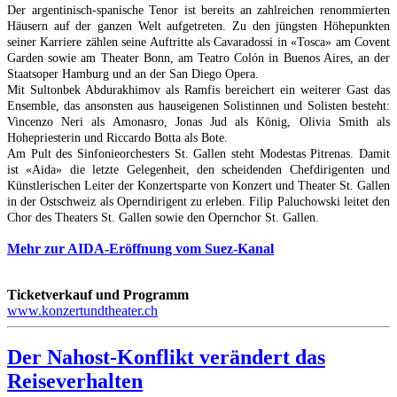
Der argentinisch-spanische Tenor ist bereits an zahlreichen renommierten
Häusern auf der ganzen Welt aufgetreten. Zu den jüngsten Höhepunkten
seiner Karriere zählen seine Auftritte als Cavaradossi in «Tosca» am Covent
Garden sowie am Theater Bonn, am Teatro Colón in Buenos Aires, an der
Staatsoper Hamburg und an der San Diego Opera.
Mit Sultonbek Abdurakhimov als Ramfis bereichert ein weiterer Gast das
Ensemble, das ansonsten aus hauseigenen Solistinnen und Solisten besteht:
Vincenzo Neri als Amonasro, Jonas Jud als König, Olivia Smith als
Hohepriesterin und Riccardo Botta als Bote.
Am Pult des Sinfonieorchesters St. Gallen steht Modestas Pitrenas. Damit
ist «Aida» die letzte Gelegenheit, den scheidenden Chefdirigenten und
Künstlerischen Leiter der Konzertsparte von Konzert und Theater St. Gallen
in der Ostschweiz als Operndirigent zu erleben. Filip Paluchowski leitet den
Chor des Theaters St. Gallen sowie den Opernchor St. Gallen.
Mehr zur AIDA-Eröffnung vom Suez-Kanal
Ticketverkauf und Programm
www.konzertundtheater.ch
Der Nahost-Konflikt verändert das
Reiseverhalten