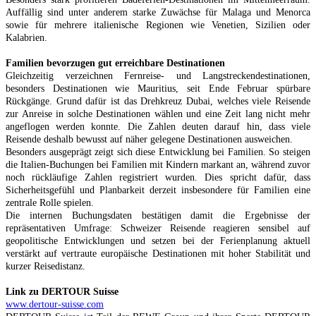
Auffällig sind unter anderem starke Zuwächse für Malaga und Menorca
sowie für mehrere italienische Regionen wie Venetien, Sizilien oder
Kalabrien.
Familien bevorzugen gut erreichbare Destinationen
Gleichzeitig verzeichnen Fernreise- und Langstreckendestinationen,
besonders Destinationen wie Mauritius, seit Ende Februar spürbare
Rückgänge. Grund dafür ist das Drehkreuz Dubai, welches viele Reisende
zur Anreise in solche Destinationen wählen und eine Zeit lang nicht mehr
angeflogen werden konnte. Die Zahlen deuten darauf hin, dass viele
Reisende deshalb bewusst auf näher gelegene Destinationen ausweichen.
Besonders ausgeprägt zeigt sich diese Entwicklung bei Familien. So steigen
die Italien-Buchungen bei Familien mit Kindern markant an, während zuvor
noch rückläufige Zahlen registriert wurden. Dies spricht dafür, dass
Sicherheitsgefühl und Planbarkeit derzeit insbesondere für Familien eine
zentrale Rolle spielen.
Die internen Buchungsdaten bestätigen damit die Ergebnisse der
repräsentativen Umfrage: Schweizer Reisende reagieren sensibel auf
geopolitische Entwicklungen und setzen bei der Ferienplanung aktuell
verstärkt auf vertraute europäische Destinationen mit hoher Stabilität und
kurzer Reisedistanz.
Link zu DERTOUR Suisse
www.dertour-suisse.com