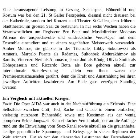
Eine herausragende Leistung in Gesang, Schauspiel, Bühnenbild und
Kostüm war bei den 21. St.Galler Festspielen, diesmal nicht draussen bei
der Kathedrale, sondern bei Konzert und Theater St.Gallen, dem früheren
Stadttheater, im grossen Saal zu bestaunen. In nur sechs Wochen haben die
Verantwortlichen um Regisseur Ben Baur und Musikdirektor Modestas
Pitrenas die anspruchsvolle und eindrückliche Verdi-Oper mit dem
Ensemble einstudiert und zu einem sagenhaften Meisterwerk verwandelt.
Amber Monroe, sie glänzte in der Titelrolle, Libby Sokolowski als
Amneris, Marcelo Puente als Radames, Sultonbek Abdurakhimov als
Ramfis, Vincenzo Neri als Amonasro, Jonas Jud als König, Olivia Smith als
Hoheprieserin und Riccardo Botta als Bote gehören aktuell zur
internationale Star-Besetzung – allein von ihnen waren die
Premierenzuschauenden gerührt, denn die Kraft und Ausstrahlung bei ihren
jeweiligen Auftritten faszinierten. Am Ende gabs verzögert Standing
Ovation.
Ein Vergleich mit aktuellen Kriegen
Fazit: Die Oper AIDA war auch in der Nachtaufführung ein Erlebnis. Eine
Selbstfeier zwischen Gott, Tod, Rache und Gnade in einem einfachen,
vielseitig nutzbaren Bühnenbild sowie mit Kostümen aus der wenig
pompösen Bekleidungszeit. Kein einfacher Verdi-Inhalt, der an die Anfänge
rund um die Einweihung vom Suez-Kanal sowie aktuell an die grauenhafte,
heutige geopolitische Spannungs- und Kriegslage in vielen Regionen der
Welt erinnert. Hut ab vor den glänzenden Leistungen der Darstellenden,