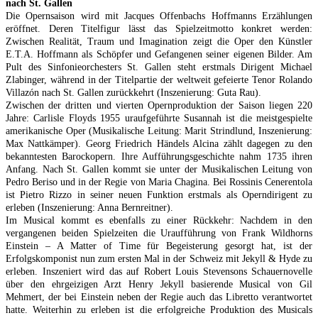
nach St. Gallen
Die Opernsaison wird mit Jacques Offenbachs Hoffmanns Erzählungen
eröffnet. Deren Titelfigur lässt das Spielzeitmotto konkret werden:
Zwischen Realität, Traum und Imagination zeigt die Oper den Künstler
E.T.A. Hoffmann als Schöpfer und Gefangenen seiner eigenen Bilder. Am
Pult des Sinfonieorchesters St. Gallen steht erstmals Dirigent Michael
Zlabinger, während in der Titelpartie der weltweit gefeierte Tenor Rolando
Villazón nach St. Gallen zurückkehrt (Inszenierung: Guta Rau).
Zwischen der dritten und vierten Opernproduktion der Saison liegen 220
Jahre: Carlisle Floyds 1955 uraufgeführte Susannah ist die meistgespielte
amerikanische Oper (Musikalische Leitung: Marit Strindlund, Inszenierung:
Max Nattkämper). Georg Friedrich Händels Alcina zählt dagegen zu den
bekanntesten Barockopern. Ihre Aufführungsgeschichte nahm 1735 ihren
Anfang. Nach St. Gallen kommt sie unter der Musikalischen Leitung von
Pedro Beriso und in der Regie von Maria Chagina. Bei Rossinis Cenerentola
ist Pietro Rizzo in seiner neuen Funktion erstmals als Operndirigent zu
erleben (Inszenierung: Anna Bernreitner).
Im Musical kommt es ebenfalls zu einer Rückkehr: Nachdem in den
vergangenen beiden Spielzeiten die Uraufführung von Frank Wildhorns
Einstein – A Matter of Time für Begeisterung gesorgt hat, ist der
Erfolgskomponist nun zum ersten Mal in der Schweiz mit Jekyll & Hyde zu
erleben. Inszeniert wird das auf Robert Louis Stevensons Schauernovelle
über den ehrgeizigen Arzt Henry Jekyll basierende Musical von Gil
Mehmert, der bei Einstein neben der Regie auch das Libretto verantwortet
hatte. Weiterhin zu erleben ist die erfolgreiche Produktion des Musicals