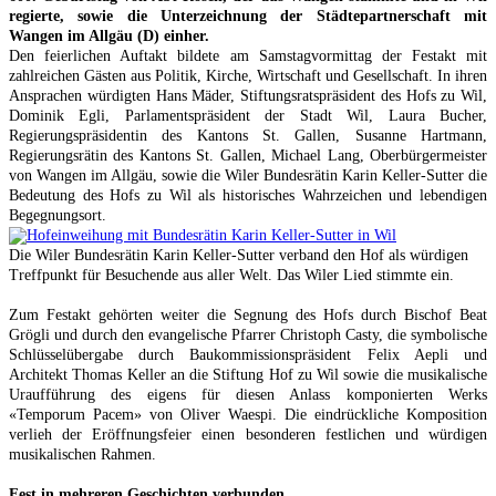
regierte, sowie die Unterzeichnung der Städtepartnerschaft mit
Wangen im Allgäu (D) einher.
Den feierlichen Auftakt bildete am Samstagvormittag der Festakt mit
zahlreichen Gästen aus Politik, Kirche, Wirtschaft und Gesellschaft. In ihren
Ansprachen würdigten Hans Mäder, Stiftungsratspräsident des Hofs zu Wil,
Dominik Egli, Parlamentspräsident der Stadt Wil, Laura Bucher,
Regierungspräsidentin des Kantons St. Gallen, Susanne Hartmann,
Regierungsrätin des Kantons St. Gallen, Michael Lang, Oberbürgermeister
von Wangen im Allgäu, sowie die Wiler Bundesrätin Karin Keller-Sutter die
Bedeutung des Hofs zu Wil als historisches Wahrzeichen und lebendigen
Begegnungsort.
Die Wiler Bundesrätin Karin Keller-Sutter verband den Hof als würdigen
Treffpunkt für Besuchende aus aller Welt. Das Wiler Lied stimmte ein.
Zum Festakt gehörten weiter die Segnung des Hofs durch Bischof Beat
Grögli und durch den evangelische Pfarrer Christoph Casty, die symbolische
Schlüsselübergabe durch Baukommissionspräsident Felix Aepli und
Architekt Thomas Keller an die Stiftung Hof zu Wil sowie die musikalische
Uraufführung des eigens für diesen Anlass komponierten Werks
«Temporum Pacem» von Oliver Waespi. Die eindrückliche Komposition
verlieh der Eröffnungsfeier einen besonderen festlichen und würdigen
musikalischen Rahmen.
Fest in mehreren Geschichten verbunden