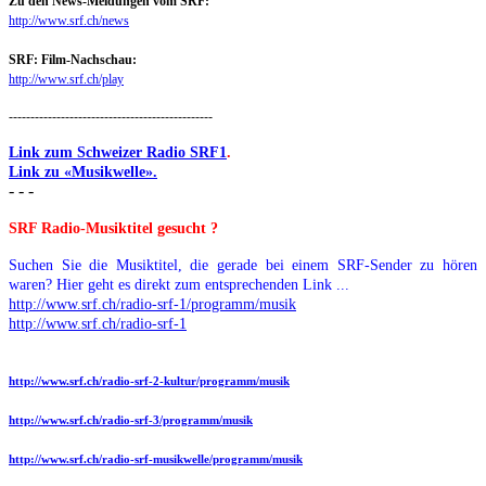
Zu den News-Meldungen vom SRF:
http://www.srf.ch/news
SRF: Film-Nachschau:
http://www.srf.ch/play
-----------------------------------------------
Link zum Schweizer Radio SRF1
.
Link zu «Musikwelle».
- - -
SRF Radio-Musiktitel gesucht ?
Suchen Sie die Musiktitel, die gerade bei einem SRF-Sender zu hören
waren? Hier geht es direkt zum entsprechenden Link ...
http://www.srf.ch/radio-srf-1/programm/musik
http://www.srf.ch/radio-srf-1
http://www.srf.ch/radio-srf-2-kultur/programm/musik
http://www.srf.ch/radio-srf-3/programm/musik
http://www.srf.ch/radio-srf-musikwelle/programm/musik