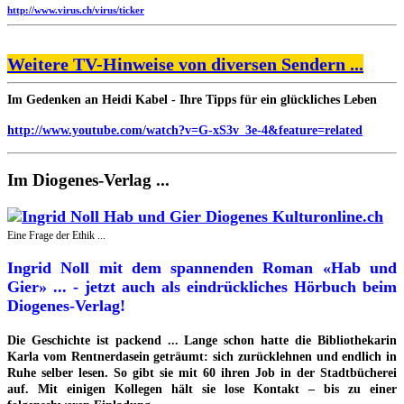
http://www.virus.ch/virus/ticker
Weitere TV-Hinweise von diversen Sendern ...
Im Gedenken an Heidi Kabel - Ihre Tipps für ein glückliches Leben
http://www.youtube.com/watch?v=G-xS3v_3e-4&feature=related
Im Diogenes-Verlag ...
Eine Frage der Ethik ...
Ingrid Noll mit dem spannenden Roman «Hab und
Gier» ... - jetzt auch als eindrückliches Hörbuch beim
Diogenes-Verlag!
Die Geschichte ist packend ... Lange schon hatte die Bibliothekarin
Karla vom Rentnerdasein geträumt: sich zurücklehnen und endlich in
Ruhe selber lesen. So gibt sie mit 60 ihren Job in der Stadtbücherei
auf. Mit einigen Kollegen hält sie lose Kontakt – bis zu einer