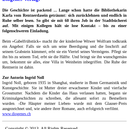
Die Geschichte ist packend ... Lange schon hatte die Bibliothekarin
Karla vom Rentnerdasein geträumt: sich zurücklehnen und endlich in
Ruhe selber lesen. So gibt sie mit 60 ihren Job in der Stadtbücherei
auf. Mit einigen Kollegen hält sie lose Kontakt – bis zu einer
folgenschweren Einladung.
Beim »Gabelfrühstück« macht ihr der kinderlose Witwer Wolfram todkrank
ein Angebot: Falls sie sich um seine Beerdigung und die Inschrift auf
seinem Grabstein kümmert, erbt sie ein Viertel seines Vermögens. Pflegt sie
ihn bis zu seinem Tod, erbt sie die Hälfte. Und bringt sie ihn wunschgemäss
um, bekommt sie alles, eine Villa in Weinheim inbegriffen. Die Ruhe der
Rentnerin ist dahin.
Zur Autorin Ingrid Noll
Ingrid Noll, geboren 1935 in Shanghai, studierte in Bonn Germanistik und
Kunstgeschichte. Sie ist Mutter dreier erwachsener Kinder und vierfache
Grossmutter. Nachdem die Kinder das Haus verlassen hatten, begann sie
Kriminalgeschichten zu schreiben, die allesamt sofort zu Bestsellern
wurden. ›Die Häupter meiner Lieben‹ wurde mit dem Glauser-Preis
ausgezeichnet und, wie andere ihrer Romane, auch erfolgreich verfilmt.
www.diogenes.ch
Copyright © 2013. All Rights Reserved.