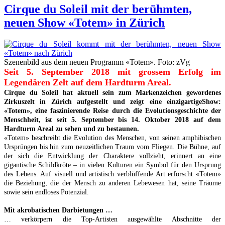
Cirque du Soleil mit der berühmten,
neuen Show «Totem» in Zürich
Szenenbild aus dem neuen Programm «Totem». Foto: zVg
Seit 5.
September 2018 mit grossem Erfolg im
Legendären Zelt auf dem Hardturm Areal.
Cirque du Soleil hat aktuell sein zum Markenzeichen gewordenes
Zirkuszelt in Zürich aufgestellt und zeigt eine einzigartigeShow:
«Totem», eine faszinierende Reise durch die Evolutionsgeschichte der
Menschheit, ist seit 5. September bis 14. Oktober 2018 auf dem
Har
dturm Areal zu sehen und zu bestaunen.
«Totem» beschreibt die Evolution des Menschen, von seinen amphibischen
Ursprüngen bis hin zum neuzeitlichen Traum vom Fliegen. Die Bühne, auf
der sich die Entwicklung der Charaktere vollzieht, erinnert an eine
gigantische Schildkröte – in vielen Kulturen ein Symbol für den Ursprung
des Lebens. Auf visuell und artistisch verblüffende Art erforscht «Totem»
die Beziehung, die der Mensch zu anderen Lebewesen hat, seine Träume
sowie sein endloses Potenzial.
Mit akrobatischen Darbietungen …
… verkörpern die Top-Artisten ausgewählte Abschnitte der