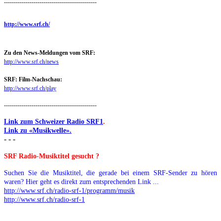
-----------------------------------------------
http://www.srf.ch/
Zu den News-Meldungen vom SRF:
http://www.srf.ch/news
SRF: Film-Nachschau:
http://www.srf.ch/play
-----------------------------------------------
Link zum Schweizer Radio SRF1
.
Link zu «Musikwelle».
- - -
SRF Radio-Musiktitel gesucht ?
Suchen Sie die Musiktitel, die gerade bei einem SRF-Sender zu hören
waren? Hier geht es direkt zum entsprechenden Link ...
http://www.srf.ch/radio-srf-1/programm/musik
http://www.srf.ch/radio-srf-1