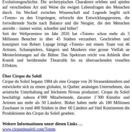
Evolutionsgeschichte. Die archetypischen Charaktere erleben und spielen
auf verschiedene Art und Weise die ewigen Lebensfragen des Menschen
durch. Im Wechsel zwischen Wissenschaft und Legende begibt sich
«Totem» zu den Ursprüngen, erforscht den Entwicklungsprozess, die
fortwährende Suche nach Balance und die Neugier, die den Menschen
antreibt – immer weiter, schneller und höher!
Seit der Weltpremiere im Jahr 2010 hat «Totem» schon mehr als 5
Millionen Besucher in über 45 Städten verzaubert. Geschrieben und
konzipiert von Robert Lepage bringt «Totem» mit einem Team von 46
Artisten, Schauspielern, Sängern und Musikern eine grosse Vielfalt an
Meisterleistungen auf die Bühne: Das Spektrum reicht von Athletik über
Komik und berührender Theatralik bis zu überraschenden visuellen
Effekten.
Über Cirque du Soleil
Cirque du Soleil begann 1984 als eine Gruppe von 20 Strassenkünstlern und
entwickelte sich zu einem globalen, in Quebec ansässigen Unternehmen, das
artistische Unterhaltung auf höchstem Niveau produziert. Cirque du Soleil
beschäftigt nahezu 4’000 Mitarbeitende, darunter 1’300 Künstler und
Artisten aus mehr als 50 Ländern. Bisher haben mehr als 180 Millionen
Zuschauer in rund 400 Städten in über 60 Ländern auf fünf Kontinenten die
Produktionen des Cirque du Soleil gesehen.
Weitere Informationen unter diesen Links …
www.cirquedusoleil.com/Totem