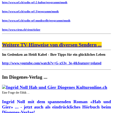
http://www.srf.ch/radio-srf-2-kultur/programm/musik
http://www.srf.ch/radio-srf-3/programm/musik
http://www.srf.ch/radio-srf-musikwelle/programm/musik
http://www.virus.ch/virus/ticker
Weitere TV-Hinweise von diversen Sendern ...
Im Gedenken an Heidi Kabel - Ihre Tipps für ein glückliches Leben
http://www.youtube.com/watch?v=G-xS3v_3e-4&feature=related
Im Diogenes-Verlag ...
Eine Frage der Ethik ...
Ingrid Noll mit dem spannenden Roman «Hab und
Gier» ... - jetzt auch als eindrückliches Hörbuch beim
Diogenes-Verlag!