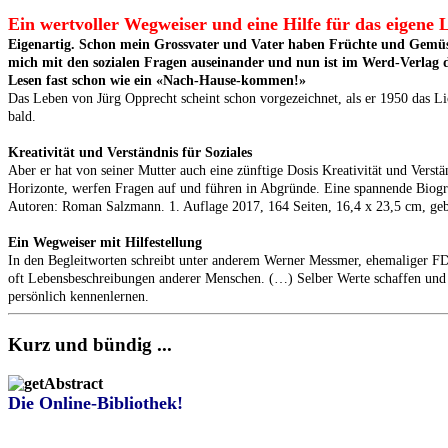
Ein wertvoller Wegweiser und eine Hilfe für das eigene 
Eigenartig. Schon mein Grossvater und Vater haben Früchte und Gemüse 
mich mit den sozialen Fragen auseinander und nun ist im Werd-Verlag da
Lesen fast schon wie ein «Nach-Hause-kommen!»
Das Leben von Jürg Opprecht scheint schon vorgezeichnet, als er 1950 das Li
bald.
Kreativität und Verständnis für Soziales
Aber er hat von seiner Mutter auch eine zünftige Dosis Kreativität und Vers
Horizonte, werfen Fragen auf und führen in Abgründe. Eine spannende Biogra
Autoren: Roman Salzmann. 1. Auflage 2017, 164 Seiten, 16,4 x 23,5 cm, g
Ein Wegweiser mit Hilfestellung
In den Begleitworten schreibt unter anderem Werner Messmer, ehemaliger FD
oft Lebensbeschreibungen anderer Menschen. (…) Selber Werte schaffen und t
persönlich kennenlernen.
Kurz und bündig ...
Die Online-Bibliothek!