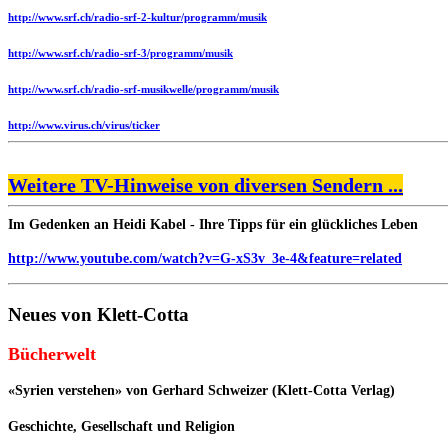
http://www.srf.ch/radio-srf-2-kultur/programm/musik
http://www.srf.ch/radio-srf-3/programm/musik
http://www.srf.ch/radio-srf-musikwelle/programm/musik
http://www.virus.ch/virus/ticker
Weitere TV-Hinweise von diversen Sendern ...
Im Gedenken an Heidi Kabel - Ihre Tipps für ein glückliches Leben
http://www.youtube.com/watch?v=G-xS3v_3e-4&feature=related
Neues von Klett-Cotta
Bücherwelt
«Syrien verstehen» von Gerhard Schweizer (Klett-Cotta Verlag)
Geschichte, Gesellschaft und Religion