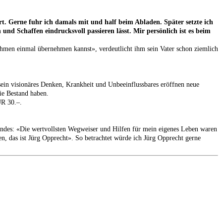
. Gerne fuhr ich damals mit und half beim Abladen. Später setzte ich
nd Schaffen eindrucksvoll passieren lässt. Mir persönlich ist es beim
nehmen einmal übernehmen kannst», verdeutlicht ihm sein Vater schon ziemlich
sein visionäres Denken, Krankheit und Unbeeinflussbares eröffnen neue
ie Bestand haben.
UR 30.–.
andes: «Die wertvollsten Wegweiser und Hilfen für mein eigenes Leben waren
, das ist Jürg Opprecht». So betrachtet würde ich Jürg Opprecht gerne