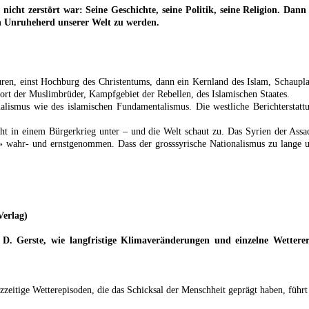
 nicht zerstört war: Seine Geschichte, seine Politik, seine Religion. Da
en Unruheherd unserer Welt zu werden.
lturen, einst Hochburg des Christentums, dann ein Kernland des Islam, Schaup
Hort der Muslimbrüder, Kampfgebiet der Rebellen, des Islamischen Staates.
lismus wie des islamischen Fundamentalismus. Die westliche Berichterstattu
eht in einem Bürgerkrieg unter – und die Welt schaut zu. Das Syrien der Assa
er» wahr- und ernstgenommen. Dass der grosssyrische Nationalismus zu lange u
Verlag)
d D. Gerste, wie langfristige Klimaveränderungen und einzelne Wetterer
zeitige Wetterepisoden, die das Schicksal der Menschheit geprägt haben, führ