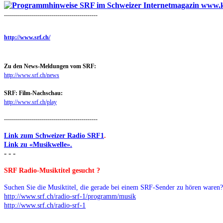
-----------------------------------------------
http://www.srf.ch/
Zu den News-Meldungen vom SRF:
http://www.srf.ch/news
SRF: Film-Nachschau:
http://www.srf.ch/play
-----------------------------------------------
Link zum Schweizer Radio SRF1
.
Link zu «Musikwelle».
- - -
SRF Radio-Musiktitel gesucht ?
Suchen Sie die Musiktitel, die gerade bei einem SRF-Sender zu hören waren? 
http://www.srf.ch/radio-srf-1/programm/musik
http://www.srf.ch/radio-srf-1