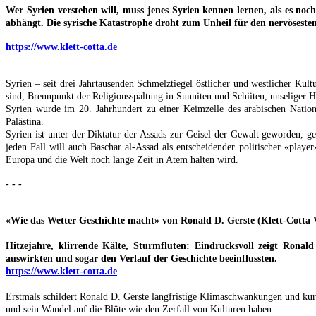
Wer Syrien verstehen will, muss jenes Syrien kennen lernen, als es noch
abhängt. Die syrische Katastrophe droht zum Unheil für den nervösest
https://www.klett-cotta.de
Syrien – seit drei Jahrtausenden Schmelztiegel östlicher und westlicher Ku
sind, Brennpunkt der Religionsspaltung in Sunniten und Schiiten, unseliger 
Syrien wurde im 20. Jahrhundert zu einer Keimzelle des arabischen Nationa
Palästina.
Syrien ist unter der Diktatur der Assads zur Geisel der Gewalt geworden, g
jeden Fall will auch Baschar al-Assad als entscheidender politischer «play
Europa und die Welt noch lange Zeit in Atem halten wird.
- - -
«Wie das Wetter Geschichte macht» von Ronald D. Gerste (Klett-Cotta 
Hitzejahre, klirrende Kälte, Sturmfluten: Eindrucksvoll zeigt Ronal
auswirkten und sogar den Verlauf der Geschichte beeinflussten.
https://www.klett-cotta.de
Erstmals schildert Ronald D. Gerste langfristige Klimaschwankungen und kurz
und sein Wandel auf die Blüte wie den Zerfall von Kulturen haben.