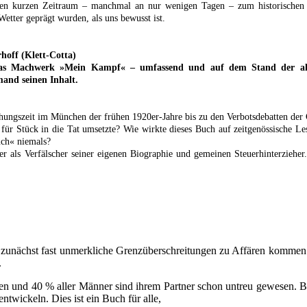
einen kurzen Zeitraum – manchmal an nur wenigen Tagen – zum historischen E
tter geprägt wurden, als uns bewusst ist.
hoff (Klett-Cotta)
 das Machwerk »Mein Kampf« – umfassend und auf dem Stand der aktu
mand seinen Inhalt.
tehungszeit im München der frühen 1920er-Jahre bis zu den Verbotsdebatten der
 für Stück in die Tat umsetzte? Wie wirkte dieses Buch auf zeitgenössische
uch« niemals?
r als Verfälscher seiner eigenen Biographie und gemeinen Steuerhinterzieher
ch zunächst fast unmerkliche Grenzüberschreitungen zu Affären komme
.
uen und 40 % aller Männer sind ihrem Partner schon untreu gewesen. Be
twickeln. Dies ist ein Buch für alle,