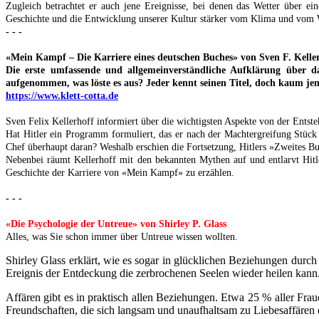
Zugleich betrachtet er auch jene Ereignisse, bei denen das Wetter über 
Geschichte und die Entwicklung unserer Kultur stärker vom Klima und vom We
- - -
«Mein Kampf – Die Karriere eines deutschen Buches» von Sven F. Keller
Die erste umfassende und allgemeinverständliche Aufklärung über
aufgenommen, was löste es aus? Jeder kennt seinen Titel, doch kaum je
https://www.klett-cotta.de
Sven Felix Kellerhoff informiert über die wichtigsten Aspekte von der Ents
Hat Hitler ein Programm formuliert, das er nach der Machtergreifung Stück
Chef überhaupt daran? Weshalb erschien die Fortsetzung, Hitlers »Zweites B
Nebenbei räumt Kellerhoff mit den bekannten Mythen auf und entlarvt Hitle
Geschichte der Karriere von «Mein Kampf» zu erzählen.
- - -
«Die Psychologie der Untreue» von Shirley P. Glass
Alles, was Sie schon immer über Untreue wissen wollten.
Shirley Glass erklärt, wie es sogar in glücklichen Beziehungen dur
Ereignis der Entdeckung die zerbrochenen Seelen wieder heilen kann
Affären gibt es in praktisch allen Beziehungen. Etwa 25 % aller Fra
Freundschaften, die sich langsam und unaufhaltsam zu Liebesaffären en