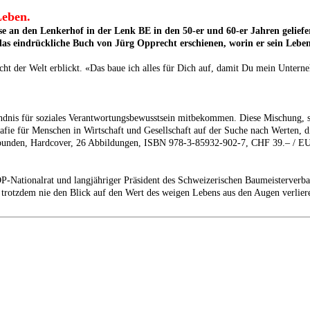
Leben.
an den Lenkerhof in der Lenk BE in den 50-er und 60-er Jahren geliefert
s eindrückliche Buch von Jürg Opprecht erschienen, worin er sein Leben u
cht der Welt erblickt. «Das baue ich alles für Dich auf, damit Du mein Unter
tändnis für soziales Verantwortungsbewusstsein mitbekommen. Diese Mischung, 
fie für Menschen in Wirtschaft und Gesellschaft auf der Suche nach Werten, d
ebunden, Hardcover, 26 Abbildungen, ISBN 978-3-85932-902-7, CHF 39.– / E
P-Nationalrat und langjähriger Präsident des Schweizerischen Baumeisterverb
rotzdem nie den Blick auf den Wert des weigen Lebens aus den Augen verlieren