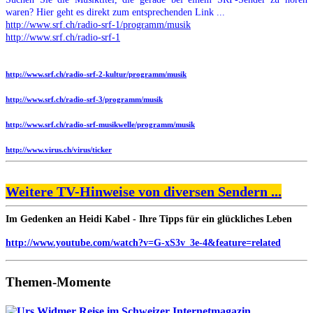
waren? Hier geht es direkt zum entsprechenden Link ...
http://www.srf.ch/radio-srf-1/programm/musik
http://www.srf.ch/radio-srf-1
http://www.srf.ch/radio-srf-2-kultur/programm/musik
http://www.srf.ch/radio-srf-3/programm/musik
http://www.srf.ch/radio-srf-musikwelle/programm/musik
http://www.virus.ch/virus/ticker
Weitere TV-Hinweise von diversen Sendern ...
Im Gedenken an Heidi Kabel - Ihre Tipps für ein glückliches Leben
http://www.youtube.com/watch?v=G-xS3v_3e-4&feature=related
Themen-Momente