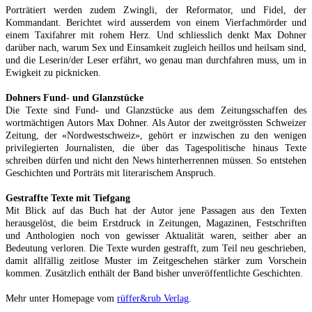
Porträtiert werden zudem Zwingli, der Reformator, und Fidel, der
Kommandant. Berichtet wird ausserdem von einem Vierfachmörder und
einem Taxifahrer mit rohem Herz. Und schliesslich denkt Max Dohner
darüber nach, warum Sex und Einsamkeit zugleich heillos und heilsam sind,
und die Leserin/der Leser erfährt, wo genau man durchfahren muss, um in
Ewigkeit zu picknicken.
Dohners Fund- und Glanzstücke
Die Texte sind Fund- und Glanzstücke aus dem Zeitungsschaffen des
wortmächtigen Autors Max Dohner. Als Autor der zweitgrössten Schweizer
Zeitung, der «Nordwestschweiz», gehört er inzwischen zu den wenigen
privilegierten Journalisten, die über das Tagespolitische hinaus Texte
schreiben dürfen und nicht den News hinterherrennen müssen. So entstehen
Geschichten und Porträts mit literarischem Anspruch.
Gestraffte Texte mit Tiefgang
Mit Blick auf das Buch hat der Autor jene Passagen aus den Texten
herausgelöst, die beim Erstdruck in Zeitungen, Magazinen, Festschriften
und Anthologien noch von gewisser Aktualität waren, seither aber an
Bedeutung verloren. Die Texte wurden gestrafft, zum Teil neu geschrieben,
damit allfällig zeitlose Muster im Zeitgeschehen stärker zum Vorschein
kommen. Zusätzlich enthält der Band bisher unveröffentlichte Geschichten.
Mehr unter Homepage vom
rüffer&rub Verlag
.