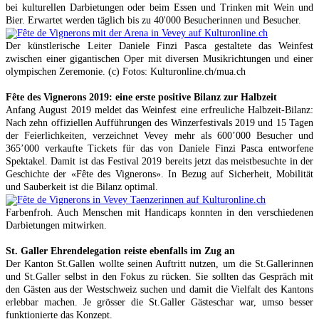
bei kulturellen Darbietungen oder beim Essen und Trinken mit Wein und
Bier. Erwartet werden täglich bis zu 40'000 Besucherinnen und Besucher.
Der künstlerische Leiter Daniele Finzi Pasca gestaltete das Weinfest
zwischen einer gigantischen Oper mit diversen Musikrichtungen und einer
olympischen Zeremonie. (c) Fotos: Kulturonline.ch/mua.ch
Fête des Vignerons 2019: eine erste positive Bilanz zur Halbzeit
Anfang August 2019 meldet das Weinfest eine erfreuliche Halbzeit-Bilanz:
Nach zehn offiziellen Aufführungen des Winzerfestivals 2019 und 15 Tagen
der Feierlichkeiten, verzeichnet Vevey mehr als 600’000 Besucher und
365’000 verkaufte Tickets für das von Daniele Finzi Pasca entworfene
Spektakel. Damit ist das Festival 2019 bereits jetzt das meistbesuchte in der
Geschichte der «Fête des Vignerons». In Bezug auf Sicherheit, Mobilität
und Sauberkeit ist die Bilanz optimal.
Farbenfroh. Auch Menschen mit Handicaps konnten in den verschiedenen
Darbietungen mitwirken.
St. Galler Ehrendelegation reiste ebenfalls im Zug an
Der Kanton St.Gallen wollte seinen Auftritt nutzen, um die St.Gallerinnen
und St.Galler selbst in den Fokus zu rücken. Sie sollten das Gespräch mit
den Gästen aus der Westschweiz suchen und damit die Vielfalt des Kantons
erlebbar machen. Je grösser die St.Galler Gästeschar war, umso besser
funktionierte das Konzept.