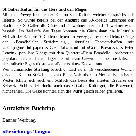
St.Galler Kultur für das Herz und den Magen
Mit nach Vevey brachte der Kanton viel Kultur, welcher Gesprächsstoff
lieferte. So wurde bereits bei der Ankunft das 50-köpfige Ensemble der
Stadtmusik St.Gallen die Gäste und Einwohnerinnen und Einwohner wach
bespielt. Im Verlaufe des Tages konnten die Gäste dann die kulturelle
Vielfalt des Kantons St.Gallen erleben: In Vevey gab es dazu Heimatklänge
der «Brandhölzler Striichmusig», skurriles Theaterschaffen mit
«Compagnie Buffpapier & Co», Balkansoul mit «Goran Kovacevic & Peter
Lenzin», populäre Klänge mit dem Quartett «Fiera Brandella - orchestrina
popolar», urbane Tanzeinlagen der «LaFam Crew» und die musikalische,
theatralische Figurenkiste von «Paradisnikow Konzentrat».
Wer kulinarische Stärkung brauchte, fand sie in 19 verschiedenen Weinen
aus dem Kanton St.Gallen - vom Pinot Noir bis zum Merlot. Bei heissem
Wetter lohnte sich auch ein Schluck des Biers der ältesten Brauerei der
Schweiz. Schliesslich durfte auch das St.Galler Kulturgut, die Bratwurst,
nicht fehlen. Die Gäste konnten sich die Wurst gleich selber grillieren.
Attraktiver Buchtipp
Banner-Werbung
«Beziehungs-Tango»