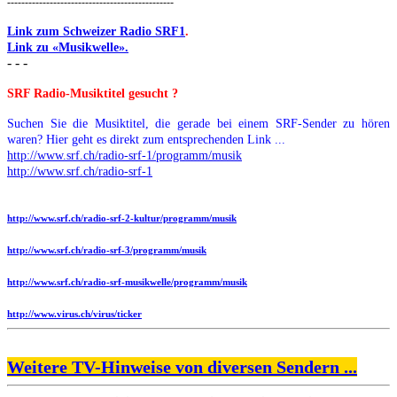
-----------------------------------------------
Link zum Schweizer Radio SRF1
.
Link zu «Musikwelle».
- - -
SRF Radio-Musiktitel gesucht ?
Suchen Sie die Musiktitel, die gerade bei einem SRF-Sender zu hören
waren? Hier geht es direkt zum entsprechenden Link ...
http://www.srf.ch/radio-srf-1/programm/musik
http://www.srf.ch/radio-srf-1
http://www.srf.ch/radio-srf-2-kultur/programm/musik
http://www.srf.ch/radio-srf-3/programm/musik
http://www.srf.ch/radio-srf-musikwelle/programm/musik
http://www.virus.ch/virus/ticker
Weitere TV-Hinweise von diversen Sendern ...