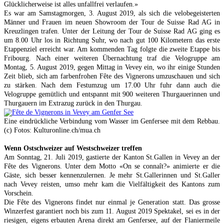
Glücklicherweise ist alles unfallfrei verlaufen.»
Es war am Samstagmorgen, 3. August 2019, als sich die velobegeisterten
Männer und Frauen im neuen Showroom der Tour de Suisse Rad AG in
Kreuzlingen trafen. Unter der Leitung der Tour de Suisse Rad AG ging es
um 8.00 Uhr los in Richtung Suhr, wo nach gut 100 Kilometern das erste
Etappenziel erreicht war. Am kommenden Tag folgte die zweite Etappe bis
Fribourg. Nach einer weiteren Übernachtung traf die Velogruppe am
Montag, 5. August 2019, gegen Mittag in Vevey ein, wo ihr einige Stunden
Zeit blieb, sich am farbenfrohen Fête des Vignerons umzuschauen und sich
zu stärken. Nach dem Festumzug um 17.00 Uhr fuhr dann auch die
Velogruppe gemütlich und entspannt mit 900 weiteren Thurgauerinnen und
Thurgauern im Extrazug zurück in den Thurgau.
Eine eindrückliche Verbindung vom Wasser im Genfersee mit dem Rebbau.
(c) Fotos: Kulturonline.ch/mua.ch
Wenn Ostschweizer auf Westschweizer treffen
Am Sonntag, 21. Juli 2019, gastierte der Kanton St.Gallen in Vevey an der
Fête des Vignerons. Unter dem Motto «On se connaît?» animierte er die
Gäste, sich besser kennenzulernen. Je mehr St.Gallerinnen und St.Galler
nach Vevey reisten, umso mehr kam die Vielfältigkeit des Kantons zum
Vorschein.
Die Fête des Vignerons findet nur einmal je Generation statt. Das grosse
Winzerfest garantiert noch bis zum 11. August 2019 Spektakel, sei es in der
riesigen, eigens erbauten Arena direkt am Genfersee, auf der Flaniermeile