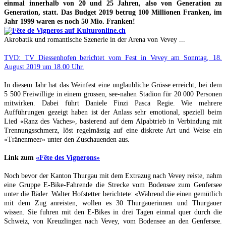
einmal innerhalb von 20 und 25 Jahren, also von Generation zu
Generation, statt. Das Budget 2019 betrug 100 Millionen Franken, im
Jahr 1999 waren es noch 50 Mio. Franken!
Akrobatik und romantische Szenerie in der Arena von Vevey ...
TVD: TV Diessenhofen berichtet vom Fest in Vevey am Sonntag, 18.
August 2019 um 18.00 Uhr.
In diesem Jahr hat das Weinfest eine unglaubliche Grösse erreicht, bei dem
5 500 Freiwillige in einem grossen, see-nahen Stadion für 20 000 Personen
mitwirken. Dabei führt Daniele Finzi Pasca Regie. Wie mehrere
Aufführungen gezeigt haben ist der Anlass sehr emotional, speziell beim
Lied «Ranz des Vaches», basierend auf dem Alpabtrieb in Verbindung mit
Trennungsschmerz, löst regelmässig auf eine diskrete Art und Weise ein
«Tränenmeer» unter den Zuschauenden aus.
Link zum
«Fête des Vignerons»
Noch bevor der Kanton Thurgau mit dem Extrazug nach Vevey reiste, nahm
eine Gruppe E-Bike-Fahrende die Strecke vom Bodensee zum Genfersee
unter die Räder. Walter Hofstetter berichtete: «Während die einen gemütlich
mit dem Zug anreisten, wollen es 30 Thurgauerinnen und Thurgauer
wissen. Sie fuhren mit den E-Bikes in drei Tagen einmal quer durch die
Schweiz, von Kreuzlingen nach Vevey, vom Bodensee an den Genfersee.